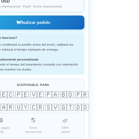
0 USD
a internacional · PayU · Envío Internacional.
Realizar pedido
o funciona?
 confirmará tu pedido antes del envío, validará tus
e indicará el tiempo estimado de entrega.
añamiento personalizado
odo el tiempo del tratamiento contarás con orientación
ara resolver tus dudas.
DISPONIBLE PARA
🇪🇨
🇵🇪
🇻🇪
🇵🇦
🇧🇴
🇵🇷
🇦🇷
🇺🇾
🇨🇷
🇸🇻
🇬🇹
🇩🇴
🔒
🌎
🌿
 seguro
Envío
100%
SSL
internacional
natural