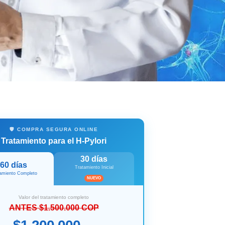
🛡️ COMPRA SEGURA ONLINE
Tratamiento para el H-Pylori
30 días
60 días
Tratamiento Inicial
amiento Completo
NUEVO
Valor del tratamiento completo
ANTES $1.500.000 COP