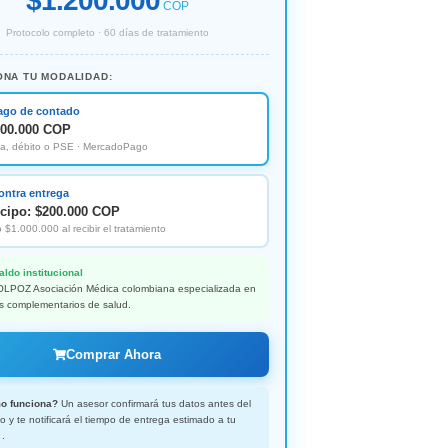
$1.200.000
COP
Protocolo completo · 60 días de tratamiento
ONA TU MODALIDAD:
ago de contado
200.000 COP
ta, débito o PSE · MercadoPago
ontra entrega
icipo: $200.000 COP
 $1.000.000 al recibir el tratamiento
aldo institucional
POZ Asociación Médica colombiana especializada en
s complementarios de salud.
Comprar Ahora
o funciona?
Un asesor confirmará tus datos antes del
 y te notificará el tiempo de entrega estimado a tu
 .