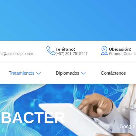
Teléfono:
Ubicación:
ente@asmecolpoz.com
(+57) 301-7515947
Girardot-Colomb
Tratamientos
Diplomados
Contáctenos
OBACTER
Google