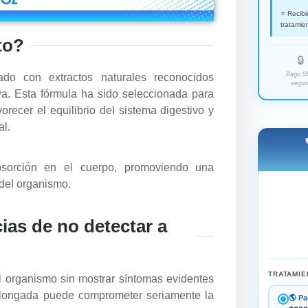
⭐ Recib
tratamie
to?
🔒
Pago S
ado con extractos naturales reconocidos
segur
iva. Esta fórmula ha sido seleccionada para
recer el equilibrio del sistema digestivo y
al.
bsorción en el cuerpo, promoviendo una
 del organismo.
ias de no detectar a
TRATAMIE
l organismo sin mostrar síntomas evidentes
olongada puede comprometer seriamente la
🌎 Pa