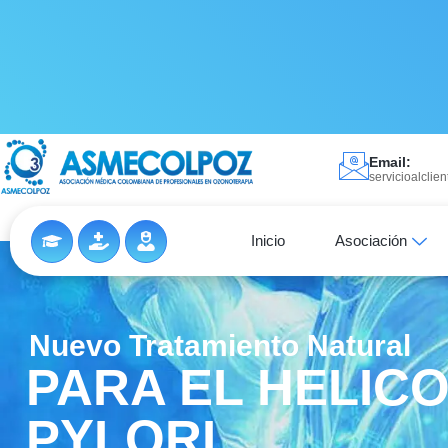
Email:
servicioalcli
Inicio
Asociación
Nuevo Tratamiento Natural
PARA EL HELIC
PYLORI.