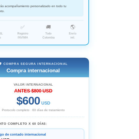
irás acompañamiento personalizado en todo tu
nto.
✅
🚚
🌎
SL
Registro
Todo
Envío
o
INVIMA
Colombia
intl.
🛡️ COMPRA SEGURA INTERNACIONAL
Compra internacional
VALOR INTERNACIONAL
ANTES $800 USD
$600
USD
Protocolo completo · 60 días de tratamiento
NTO COMPLETO X 60 DÍAS:
go de contado internacional