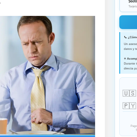
$60
.
Tarjet
📞 ¿Cóm
Un asesor
datos y t
⭐ Acomp
Durante t
directa p
🇺🇸
🇵🇾
Pago